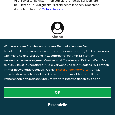
Alle Bewertungen stammen von Lieferando.de Kunden, die
bei Pizzeria La Margherita Krefeld bestellt haben. Möchtest
du mehr erfahren?
Mehr erfahren
Simon
6 Aug 2026 um 6:56
Wir verwenden Cookies und andere Technologien, um Dein
Sehr lecker!
Benutzererlebnis zu verbessern und zu personalisieren, für Analysen zur
Optimierung und Werbung in Zusammenarbeit mit Dritten. Wir
verwenden unsere eigenen Cookies und Cookies von Dritten. Wenn Du
auf OK klickst, akzeptierst Du die Verwendung aller Cookies. Wir setzen
immer notwendige Cookies. Wähle
Einstellungen verwalten
, um zu
entscheiden, welche Cookies Du akzeptieren möchtest, um Deine
Präferenzen anzupassen und um weitere Informationen zu finden.
OK
Essentielle